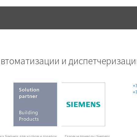
УСЛУГИ
ПРОЕКТЫ
КОНТАК
автоматизации и диспетчеризаци
+7
+7
ка Siemens для котлов и горелок
Газовые приводы Siemens