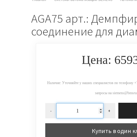
AGA75 арт.: Демпфир
соединение для диа
Цена: 659
Наличие: Уточняйте у наших специалистов по телефону +7
запросы на siemens@bmsrus
-
+
Купить в один к