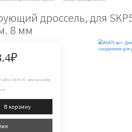
ующий дроссель, для SKP55
м. 8 мм
3.4₽
 (495) 128-05-95, либо высылайте
.ru
В корзину
лик