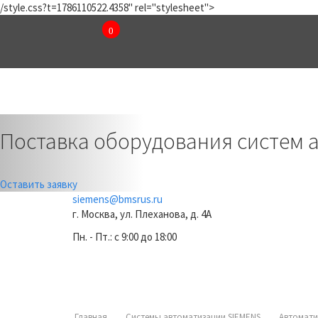
/style.css?t=1786110522.4358" rel="stylesheet">
0
₽
КОМПАНИЯ
КАТАЛОГ
Previous
Поставка оборудования систем 
Оставить заявку
siemens@bmsrus.ru
г. Москва, ул. Плеханова, д. 4А
Пн. - Пт.: c 9:00 до 18:00
Главная
Системы автоматизации SIEMENS
Автомати