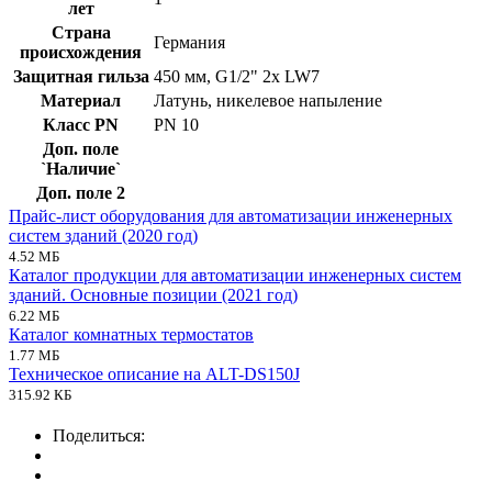
лет
Страна
Германия
происхождения
Защитная гильза
450 мм, G1/2" 2x LW7
Материал
Латунь, никелевое напыление
Класс PN
PN 10
Доп. поле
`Наличие`
Доп. поле 2
Прайс-лист оборудования для автоматизации инженерных
систем зданий (2020 год)
4.52 МБ
Каталог продукции для автоматизации инженерных систем
зданий. Основные позиции (2021 год)
6.22 МБ
Каталог комнатных термостатов
1.77 МБ
Техническое описание на ALT-DS150J
315.92 КБ
Поделиться: