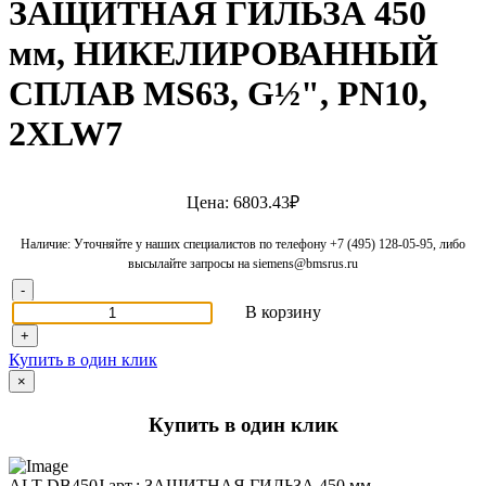
ЗАЩИТНАЯ ГИЛЬЗА 450
мм, НИКЕЛИРОВАННЫЙ
СПЛАВ MS63, G½", PN10,
2XLW7
Цена: 6803.43₽
Наличие: Уточняйте у наших специалистов по телефону +7 (495) 128-05-95, либо
высылайте запросы на siemens@bmsrus.ru
-
В корзину
+
Купить в один клик
×
Купить в один клик
ALT-DB450J арт.: ЗАЩИТНАЯ ГИЛЬЗА 450 мм,