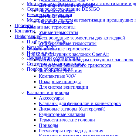
Монтажные работы по системам автоматизации и 
Датчики качества воздуха
Сервисное обслуживание DESIGO
Датчики протока
Ремонт оборудования
Датчики пыли
Модернизация систем автоматизации предыдущих поколе
Датчики прочие
Проекты
Комнатные термостаты
Контакты
Умные термостаты
Информация
Беспроводные термостаты для коттеджей
Прайс - лист 2020г.
Универсальные термостаты
Каталог 2020г.
Ограничительные термостаты
Презентации
Приводы воздушных заслонок OpenAir
Декларации соответствия
Аксессуары к приводам воздушных заслонок
Сертификаты соответствия
Для систем рельсового транспорта
Подбор оборудования
Линейного действия
Компактные VAV
Пожарные приводы
Для систем вентиляции
Клапаны и приводы
Аксессуары
Клапаны для фенкойлов и конвекторов
Дисковые затворы (баттерфляй)
Радиаторные клапаны
Термостатические головки
Приводы
Регуляторы перепада давления