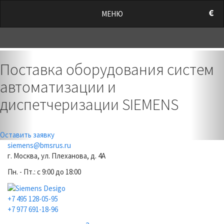
/style.css?t=1786250191.7242" rel="stylesheet">
€
МЕНЮ
0
Previous
Nex
Поставка оборудования систем
автоматизации и
диспетчеризации SIEMENS
Оставить заявку
siemens@bmsrus.ru
г. Москва, ул. Плеханова, д. 4А
Пн. - Пт.: c 9:00 до 18:00
+7 495 128-05-95
+7 977 691-18-96