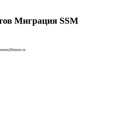
ктов Миграция SSM
siemens@bmsrus.ru