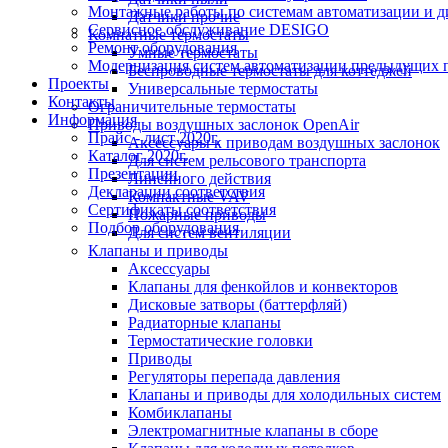
Монтажные работы по системам автоматизации и 
Датчики прочие
Сервисное обслуживание DESIGO
Комнатные термостаты
Ремонт оборудования
Умные термостаты
Модернизация систем автоматизации предыдущих поколе
Беспроводные термостаты для коттеджей
Проекты
Универсальные термостаты
Контакты
Ограничительные термостаты
Информация
Приводы воздушных заслонок OpenAir
Прайс - лист 2020г.
Аксессуары к приводам воздушных заслонок
Каталог 2020г.
Для систем рельсового транспорта
Презентации
Линейного действия
Декларации соответствия
Компактные VAV
Сертификаты соответствия
Пожарные приводы
Подбор оборудования
Для систем вентиляции
Клапаны и приводы
Аксессуары
Клапаны для фенкойлов и конвекторов
Дисковые затворы (баттерфляй)
Радиаторные клапаны
Термостатические головки
Приводы
Регуляторы перепада давления
Клапаны и приводы для холодильных систем
Комбиклапаны
Электромагнитные клапаны в сборе