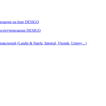
ризации на базе DESIGO
диспетчеризации DESIGO
ний (Landis & Staefa, Integral, Visonik, Unigyr,...)