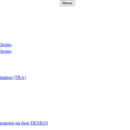
Меню
Desigo
Desigo
mation (TRA)
ризации на базе DESIGO