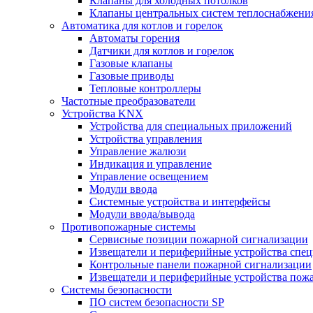
Клапаны для холодных потолков
Клапаны центральных систем теплоснабжени
Автоматика для котлов и горелок
Автоматы горения
Датчики для котлов и горелок
Газовые клапаны
Газовые приводы
Тепловые контроллеры
Частотные преобразователи
Устройства KNX
Устройства для специальных приложений
Устройства управления
Управление жалюзи
Индикация и управление
Управление освещением
Модули ввода
Системные устройства и интерфейсы
Модули ввода/вывода
Противопожарные системы
Сервисные позиции пожарной сигнализации
Извещатели и периферийные устройства спе
Контрольные панели пожарной сигнализации
Извещатели и периферийные устройства пож
Системы безопасности
ПО систем безопасности SP