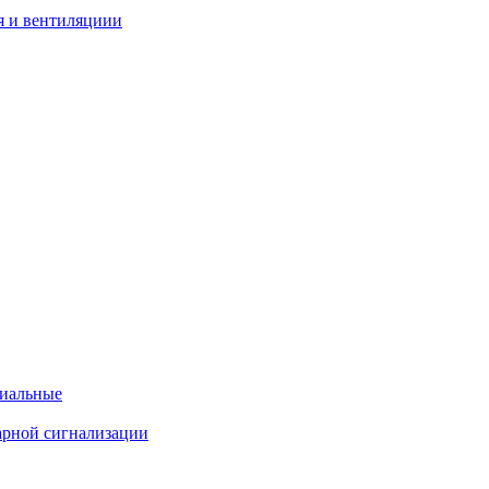
я и вентиляциии
циальные
арной сигнализации