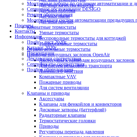
Монтажные работы по системам автоматизации и 
Датчики качества воздуха
Сервисное обслуживание DESIGO
Датчики протока
Ремонт оборудования
Датчики пыли
Модернизация систем автоматизации предыдущих поколе
Датчики прочие
Проекты
Комнатные термостаты
Контакты
Умные термостаты
Информация
Беспроводные термостаты для коттеджей
Прайс - лист 2020г.
Универсальные термостаты
Каталог 2020г.
Ограничительные термостаты
Презентации
Приводы воздушных заслонок OpenAir
Декларации соответствия
Аксессуары к приводам воздушных заслонок
Сертификаты соответствия
Для систем рельсового транспорта
Подбор оборудования
Линейного действия
Компактные VAV
Пожарные приводы
Для систем вентиляции
Клапаны и приводы
Аксессуары
Клапаны для фенкойлов и конвекторов
Дисковые затворы (баттерфляй)
Радиаторные клапаны
Термостатические головки
Приводы
Регуляторы перепада давления