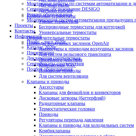
Монтажные работы по системам автоматизации и 
Датчики пыли
Сервисное обслуживание DESIGO
Датчики прочие
Ремонт оборудования
Комнатные термостаты
Модернизация систем автоматизации предыдущих поколе
Умные термостаты
Проекты
Беспроводные термостаты для коттеджей
Контакты
Универсальные термостаты
Информация
Ограничительные термостаты
Прайс - лист 2020г.
Приводы воздушных заслонок OpenAir
Каталог 2020г.
Аксессуары к приводам воздушных заслонок
Презентации
Для систем рельсового транспорта
Декларации соответствия
Линейного действия
Сертификаты соответствия
Компактные VAV
Подбор оборудования
Пожарные приводы
Для систем вентиляции
Клапаны и приводы
Аксессуары
Клапаны для фенкойлов и конвекторов
Дисковые затворы (баттерфляй)
Радиаторные клапаны
Термостатические головки
Приводы
Регуляторы перепада давления
Клапаны и приводы для холодильных систем
Комбиклапаны