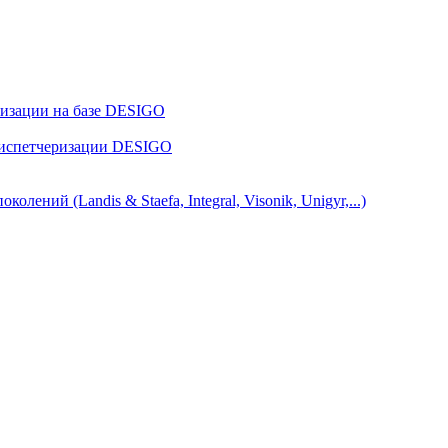
ризации на базе DESIGO
диспетчеризации DESIGO
ний (Landis & Staefa, Integral, Visonik, Unigyr,...)