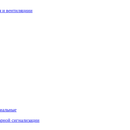
я и вентиляциии
циальные
арной сигнализации