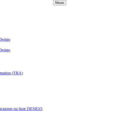
Меню
Desigo
Desigo
mation (TRA)
ризации на базе DESIGO