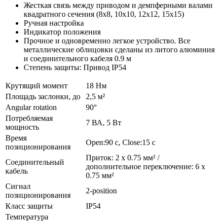
Жесткая связь между приводом и демпферными валами
квадратного сечения (8x8, 10x10, 12x12, 15x15)
Ручная настройка
Индикатор положения
Прочное и одновременно легкое устройство. Все
металлические облицовки сделаны из литого алюминия
и соединительного кабеля 0.9 м
Степень защиты: Привод IP54
Крутящий момент
18 Нм
Площадь заслонки, до
2,5 м²
Angular rotation
90°
Потребляемая
7 ВА, 5 Вт
мощность
Время
Open:90 с, Close:15 с
позиционирования
Приток: 2 x 0.75 мм² /
Соединительный
дополнительное переключение: 6 x
кабель
0.75 мм²
Сигнал
2-position
позиционирования
Класс защиты
IP54
Температура