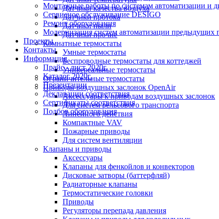
Монтажные работы по системам автоматизации и 
Датчики качества воздуха
Сервисное обслуживание DESIGO
Датчики протока
Ремонт оборудования
Датчики пыли
Модернизация систем автоматизации предыдущих поколе
Датчики прочие
Проекты
Комнатные термостаты
Контакты
Умные термостаты
Информация
Беспроводные термостаты для коттеджей
Прайс - лист 2020г.
Универсальные термостаты
Каталог 2020г.
Ограничительные термостаты
Презентации
Приводы воздушных заслонок OpenAir
Декларации соответствия
Аксессуары к приводам воздушных заслонок
Сертификаты соответствия
Для систем рельсового транспорта
Подбор оборудования
Линейного действия
Компактные VAV
Пожарные приводы
Для систем вентиляции
Клапаны и приводы
Аксессуары
Клапаны для фенкойлов и конвекторов
Дисковые затворы (баттерфляй)
Радиаторные клапаны
Термостатические головки
Приводы
Регуляторы перепада давления