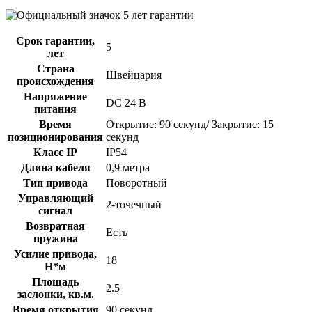
Срок гарантии,
5
лет
Страна
Швейцария
происхождения
Напряжение
DC 24 В
питания
Время
Открытие: 90 секунд/ Закрытие: 15
позиционирования
секунд
Класс IP
IP54
Длина кабеля
0,9 метра
Тип привода
Поворотный
Управляющий
2-точечный
сигнал
Возвратная
Есть
пружина
Усилие привода,
18
Н*м
Площадь
2.5
заслонки, кв.м.
Время открытия
90 секунд