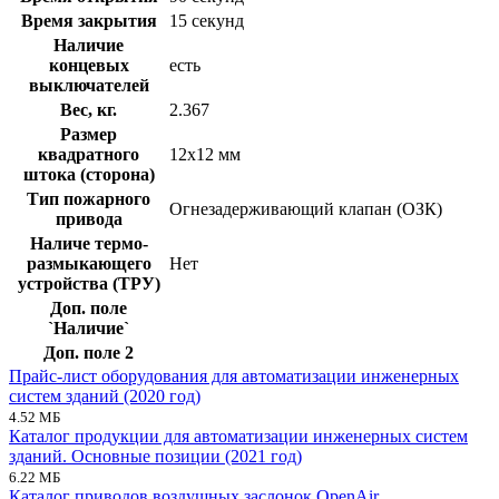
Время закрытия
15 секунд
Наличие
концевых
есть
выключателей
Вес, кг.
2.367
Размер
квадратного
12x12 мм
штока (сторона)
Тип пожарного
Огнезадерживающий клапан (ОЗК)
привода
Наличе термо-
размыкающего
Нет
устройства (ТРУ)
Доп. поле
`Наличие`
Доп. поле 2
Прайс-лист оборудования для автоматизации инженерных
систем зданий (2020 год)
4.52 МБ
Каталог продукции для автоматизации инженерных систем
зданий. Основные позиции (2021 год)
6.22 МБ
Каталог приводов воздушных заслонок OpenAir