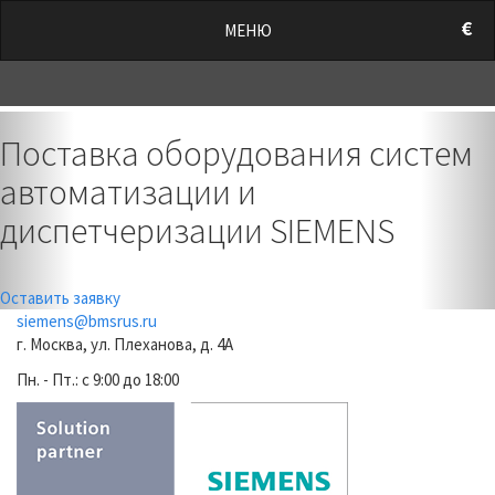
/style.css?t=1786041896.1407" rel="stylesheet">
€
МЕНЮ
0
Previous
Nex
Поставка оборудования систем
автоматизации и
диспетчеризации SIEMENS
Оставить заявку
siemens@bmsrus.ru
г. Москва, ул. Плеханова, д. 4А
Пн. - Пт.: c 9:00 до 18:00