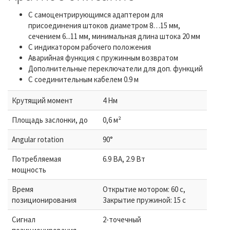
С самоцентрирующимся адаптером для
присоединения штоков диаметром 8…15 мм,
сечением 6...11 мм, минимальная длина штока 20 мм
С индикатором рабочего положения
Аварийная функция с пружинным возвратом
Дополнительные переключатели для доп. функций
С соединительным кабелем 0.9 м
Крутящий момент
4 Нм
Площадь заслонки, до
0,6 м²
Angular rotation
90°
Потребляемая
6.9 ВА, 2.9 Вт
мощность
Время
Открытие мотором: 60 с,
позиционирования
Закрытие пружиной: 15 с
Сигнал
2-точечный