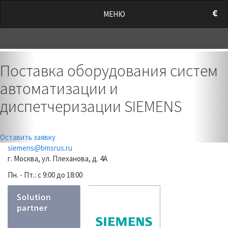
/style.css?t=1786025672.6935" rel="stylesheet">
€
МЕНЮ
0
Previous
Nex
Поставка оборудования систем
автоматизации и
диспетчеризации SIEMENS
Оставить заявку
siemens@bmsrus.ru
г. Москва, ул. Плеханова, д. 4А
Пн. - Пт.: c 9:00 до 18:00