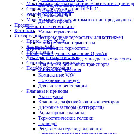
Монтажные работы по системам автоматизации и 
Датчики качества воздуха
Сервисное обслуживание DESIGO
Датчики протока
Ремонт оборудования
Датчики пыли
Модернизация систем автоматизации предыдущих поколе
Датчики прочие
Проекты
Комнатные термостаты
Контакты
Умные термостаты
Информация
Беспроводные термостаты для коттеджей
Прайс - лист 2020г.
Универсальные термостаты
Каталог 2020г.
Ограничительные термостаты
Презентации
Приводы воздушных заслонок OpenAir
Декларации соответствия
Аксессуары к приводам воздушных заслонок
Сертификаты соответствия
Для систем рельсового транспорта
Подбор оборудования
Линейного действия
Компактные VAV
Пожарные приводы
Для систем вентиляции
Клапаны и приводы
Аксессуары
Клапаны для фенкойлов и конвекторов
Дисковые затворы (баттерфляй)
Радиаторные клапаны
Термостатические головки
Приводы
Регуляторы перепада давления