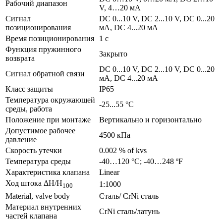
Рабочий диапазон
V, 4…20 мA
Сигнал
DC 0...10 V, DC 2...10 V, DC 0...20
позиционирования
мA, DC 4...20 мA
Время позиционирования
1 с
Функция пружинного
Закрыто
возврата
DC 0...10 V, DC 2...10 V, DC 0...20
Сигнал обратной связи
мA, DC 4...20 мA
Класс защиты
IP65
Температура окружающей
-25...55 °C
среды, работа
Положение при монтаже
Вертикально и горизонтально
Допустимое рабочее
4500 кПа
давление
Скорость утечки
0.002 % of kvs
Температура среды
-40…120 °C; -40…248 ºF
Характеристика клапана
Linear
Ход штока ΔH/H
1:1000
100
Material, valve body
Сталь/ CrNi сталь
Материал внутренних
CrNi сталь/латунь
частeй клапана