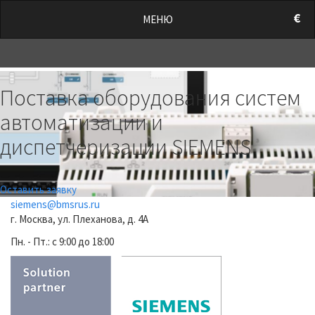
/style.css?t=1786091490.1212" rel="stylesheet">
€
МЕНЮ
0
Previous
Nex
Поставка оборудования систем
автоматизации и
диспетчеризации SIEMENS
Оставить заявку
siemens@bmsrus.ru
г. Москва, ул. Плеханова, д. 4А
Пн. - Пт.: c 9:00 до 18:00