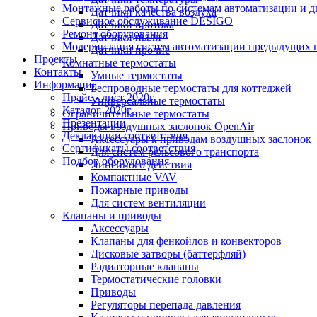
Монтажные работы по системам автоматизации и 
Датчики качества воздуха
Сервисное обслуживание DESIGO
Датчики протока
Ремонт оборудования
Датчики пыли
Модернизация систем автоматизации предыдущих поколе
Датчики прочие
Проекты
Комнатные термостаты
Контакты
Умные термостаты
Информация
Беспроводные термостаты для коттеджей
Прайс - лист 2020г.
Универсальные термостаты
Каталог 2020г.
Ограничительные термостаты
Презентации
Приводы воздушных заслонок OpenAir
Декларации соответствия
Аксессуары к приводам воздушных заслонок
Сертификаты соответствия
Для систем рельсового транспорта
Подбор оборудования
Линейного действия
Компактные VAV
Пожарные приводы
Для систем вентиляции
Клапаны и приводы
Аксессуары
Клапаны для фенкойлов и конвекторов
Дисковые затворы (баттерфляй)
Радиаторные клапаны
Термостатические головки
Приводы
Регуляторы перепада давления