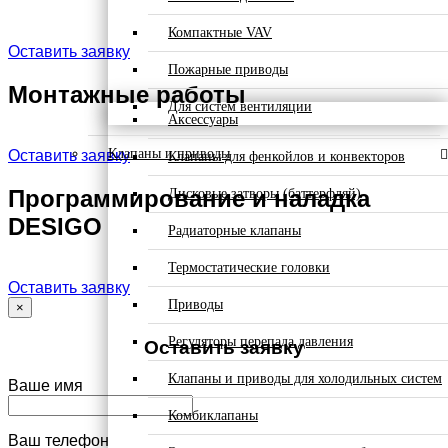
Компактные VAV
Оставить заявку
Пожарные приводы
Монтажные работы
Для систем вентиляции
Аксессуары
Клапаны и приводы
Оставить заявку
Клапаны для фенкойлов и конвекторов
Программирование и наладка
Дисковые затворы (баттерфляй)
DESIGO
Радиаторные клапаны
Термостатические головки
Оставить заявку
Приводы
×
Регуляторы перепада давления
Оставить заявку
Клапаны и приводы для холодильных систем
Ваше имя
Комбиклапаны
Ваш телефон