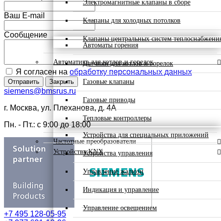
Электромагнитные клапаны в сборе
Ваш E-mail
Клапаны для холодных потолков
Сообщение
Клапаны центральных систем теплоснабжени
Автоматы горения
Автоматика для котлов и горелок
Датчики для котлов и горелок
Я согласен на
обработку персональных данных
Газовые клапаны
Отправить
Закрыть
siemens@bmsrus.ru
Газовые приводы
г. Москва, ул. Плеханова, д. 4А
Тепловые контроллеры
Пн. - Пт.: c 9:00 до 18:00
Устройства для специальных приложений
Частотные преобразователи
Устройства KNX
Устройства управления
Управление жалюзи
Индикация и управление
Управление освещением
+7 495 128-05-95