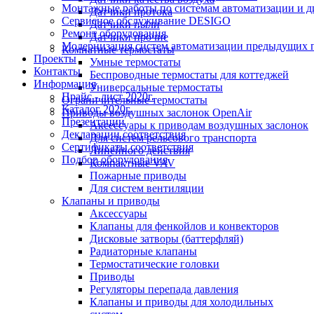
Монтажные работы по системам автоматизации и 
Датчики протока
Сервисное обслуживание DESIGO
Датчики пыли
Ремонт оборудования
Датчики прочие
Модернизация систем автоматизации предыдущих поколе
Комнатные термостаты
Проекты
Умные термостаты
Контакты
Беспроводные термостаты для коттеджей
Информация
Универсальные термостаты
Прайс - лист 2020г.
Ограничительные термостаты
Каталог 2020г.
Приводы воздушных заслонок OpenAir
Презентации
Аксессуары к приводам воздушных заслонок
Декларации соответствия
Для систем рельсового транспорта
Сертификаты соответствия
Линейного действия
Подбор оборудования
Компактные VAV
Пожарные приводы
Для систем вентиляции
Клапаны и приводы
Аксессуары
Клапаны для фенкойлов и конвекторов
Дисковые затворы (баттерфляй)
Радиаторные клапаны
Термостатические головки
Приводы
Регуляторы перепада давления
Клапаны и приводы для холодильных