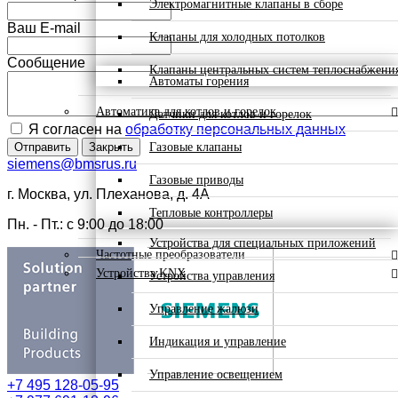
Электромагнитные клапаны в сборе
Ваш E-mail
Клапаны для холодных потолков
Сообщение
Клапаны центральных систем теплоснабжени
Автоматы горения
Автоматика для котлов и горелок
Датчики для котлов и горелок
Я согласен на
обработку персональных данных
Газовые клапаны
Отправить
Закрыть
siemens@bmsrus.ru
Газовые приводы
г. Москва, ул. Плеханова, д. 4А
Тепловые контроллеры
Пн. - Пт.: c 9:00 до 18:00
Устройства для специальных приложений
Частотные преобразователи
Устройства KNX
Устройства управления
Управление жалюзи
Индикация и управление
Управление освещением
+7 495 128-05-95