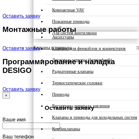
Компактные VAV
Оставить заявку
Пожарные приводы
Монтажные работы
Для систем вентиляции
Аксессуары
Клапаны и приводы
Оставить заявку
Клапаны для фенкойлов и конвекторов
Программирование и наладка
Дисковые затворы (баттерфляй)
DESIGO
Радиаторные клапаны
Термостатические головки
Оставить заявку
Приводы
×
Регуляторы перепада давления
Оставить заявку
Клапаны и приводы для холодильных систем
Ваше имя
Комбиклапаны
Ваш телефон