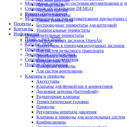
Монтажные работы по системам автоматизации и 
Датчики пыли
Сервисное обслуживание DESIGO
Датчики прочие
Ремонт оборудования
Комнатные термостаты
Модернизация систем автоматизации предыдущих поколе
Умные термостаты
Проекты
Беспроводные термостаты для коттеджей
Контакты
Универсальные термостаты
Информация
Ограничительные термостаты
Прайс - лист 2020г.
Приводы воздушных заслонок OpenAir
Каталог 2020г.
Аксессуары к приводам воздушных заслонок
Презентации
Для систем рельсового транспорта
Декларации соответствия
Линейного действия
Сертификаты соответствия
Компактные VAV
Подбор оборудования
Пожарные приводы
Для систем вентиляции
Клапаны и приводы
Аксессуары
Клапаны для фенкойлов и конвекторов
Дисковые затворы (баттерфляй)
Радиаторные клапаны
Термостатические головки
Приводы
Регуляторы перепада давления
Клапаны и приводы для холодильных систем
Комбиклапаны