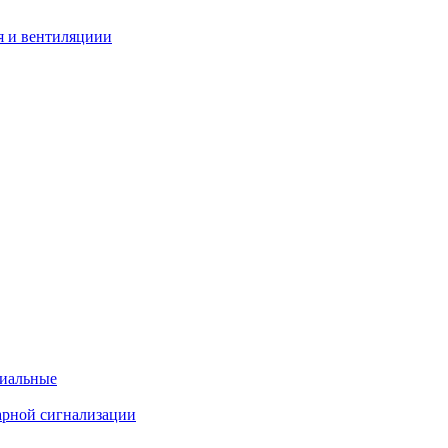
я и вентиляциии
циальные
арной сигнализации