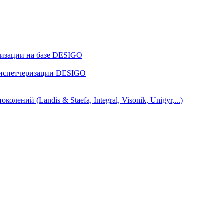
ризации на базе DESIGO
диспетчеризации DESIGO
ний (Landis & Staefa, Integral, Visonik, Unigyr,...)