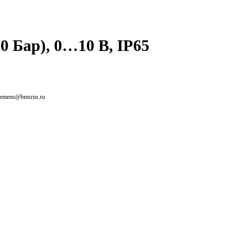
 Бар), 0…10 В, IP65
siemens@bmsrus.ru