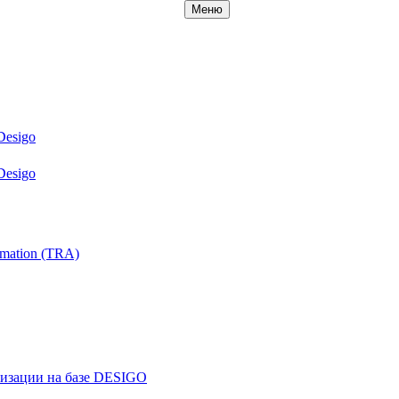
Меню
Desigo
Desigo
mation (TRA)
ризации на базе DESIGO