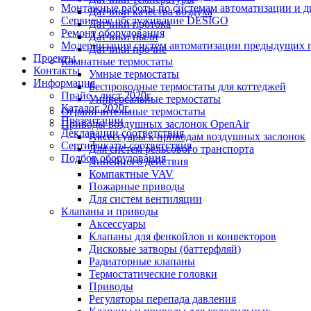
Монтажные работы по системам автоматизации и 
Датчики качества воздуха
Сервисное обслуживание DESIGO
Датчики протока
Ремонт оборудования
Датчики пыли
Модернизация систем автоматизации предыдущих поколе
Датчики прочие
Проекты
Комнатные термостаты
Контакты
Умные термостаты
Информация
Беспроводные термостаты для коттеджей
Прайс - лист 2020г.
Универсальные термостаты
Каталог 2020г.
Ограничительные термостаты
Презентации
Приводы воздушных заслонок OpenAir
Декларации соответствия
Аксессуары к приводам воздушных заслонок
Сертификаты соответствия
Для систем рельсового транспорта
Подбор оборудования
Линейного действия
Компактные VAV
Пожарные приводы
Для систем вентиляции
Клапаны и приводы
Аксессуары
Клапаны для фенкойлов и конвекторов
Дисковые затворы (баттерфляй)
Радиаторные клапаны
Термостатические головки
Приводы
Регуляторы перепада давления