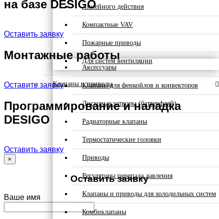
на базе DESIGO
Линейного действия
Компактные VAV
Оставить заявку
Пожарные приводы
Монтажные работы
Для систем вентиляции
Аксессуары
Клапаны и приводы
Оставить заявку
Клапаны для фенкойлов и конвекторов
Программирование и наладка
Дисковые затворы (баттерфляй)
DESIGO
Радиаторные клапаны
Термостатические головки
Оставить заявку
Приводы
×
Регуляторы перепада давления
Оставить заявку
Клапаны и приводы для холодильных систем
Ваше имя
Комбиклапаны