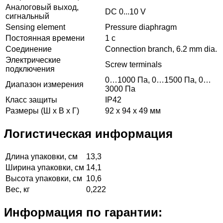
Аналоговый выход,
DC 0...10 V
сигнальный
Sensing element
Pressure diaphragm
Постоянная времени
1 с
Соединение
Connection branch, 6.2 mm dia.
Электрические
Screw terminals
подключения
0…1000 Па, 0…1500 Па, 0…
Диапазон измерения
3000 Па
Класс защиты
IP42
Размеры (Ш х В х Г)
92 x 94 x 49 мм
Логистическая информация
Длина упаковки, см
13,3
Ширина упаковки, см
14,1
Высота упаковки, см
10,6
Вес, кг
0,222
Информация по гарантии: