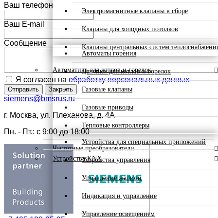
Ваш телефон
Электромагнитные клапаны в сборе
Ваш E-mail
Клапаны для холодных потолков
Сообщение
Клапаны центральных систем теплоснабжени
Автоматы горения
Автоматика для котлов и горелок
Датчики для котлов и горелок
Я согласен на
обработку персональных данных
Газовые клапаны
Отправить
Закрыть
siemens@bmsrus.ru
Газовые приводы
г. Москва, ул. Плеханова, д. 4А
Тепловые контроллеры
Пн. - Пт.: c 9:00 до 18:00
Устройства для специальных приложений
Частотные преобразователи
Устройства KNX
Устройства управления
Управление жалюзи
Индикация и управление
Управление освещением