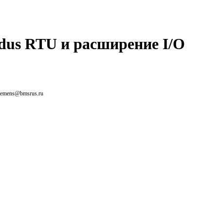
dus RTU и расширение I/O
siemens@bmsrus.ru