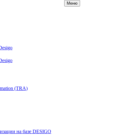
Меню
Desigo
Desigo
mation (TRA)
ризации на базе DESIGO