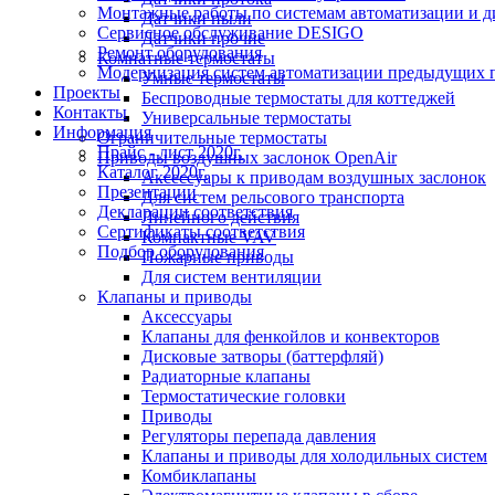
Монтажные работы по системам автоматизации и 
Датчики пыли
Сервисное обслуживание DESIGO
Датчики прочие
Ремонт оборудования
Комнатные термостаты
Модернизация систем автоматизации предыдущих поколе
Умные термостаты
Проекты
Беспроводные термостаты для коттеджей
Контакты
Универсальные термостаты
Информация
Ограничительные термостаты
Прайс - лист 2020г.
Приводы воздушных заслонок OpenAir
Каталог 2020г.
Аксессуары к приводам воздушных заслонок
Презентации
Для систем рельсового транспорта
Декларации соответствия
Линейного действия
Сертификаты соответствия
Компактные VAV
Подбор оборудования
Пожарные приводы
Для систем вентиляции
Клапаны и приводы
Аксессуары
Клапаны для фенкойлов и конвекторов
Дисковые затворы (баттерфляй)
Радиаторные клапаны
Термостатические головки
Приводы
Регуляторы перепада давления
Клапаны и приводы для холодильных систем
Комбиклапаны