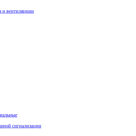
я и вентиляциии
циальные
арной сигнализации