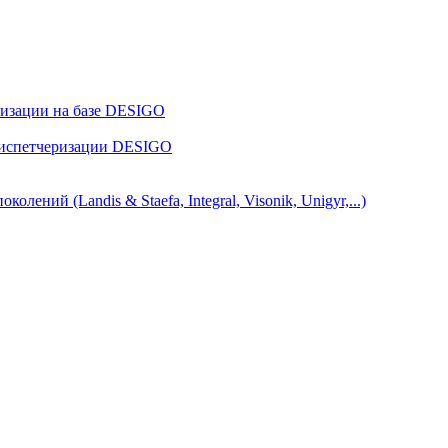
ризации на базе DESIGO
диспетчеризации DESIGO
ний (Landis & Staefa, Integral, Visonik, Unigyr,...)