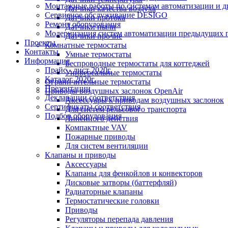
Монтажные работы по системам автоматизации и 
Датчики качества воздуха
Сервисное обслуживание DESIGO
Датчики протока
Ремонт оборудования
Датчики пыли
Модернизация систем автоматизации предыдущих поколе
Датчики прочие
Проекты
Комнатные термостаты
Контакты
Умные термостаты
Информация
Беспроводные термостаты для коттеджей
Прайс - лист 2020г.
Универсальные термостаты
Каталог 2020г.
Ограничительные термостаты
Презентации
Приводы воздушных заслонок OpenAir
Декларации соответствия
Аксессуары к приводам воздушных заслонок
Сертификаты соответствия
Для систем рельсового транспорта
Подбор оборудования
Линейного действия
Компактные VAV
Пожарные приводы
Для систем вентиляции
Клапаны и приводы
Аксессуары
Клапаны для фенкойлов и конвекторов
Дисковые затворы (баттерфляй)
Радиаторные клапаны
Термостатические головки
Приводы
Регуляторы перепада давления