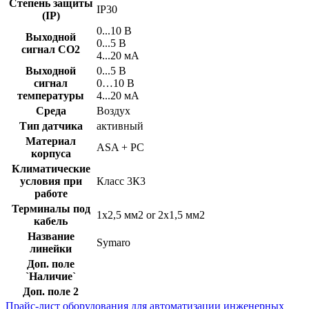
Степень защиты
IP30
(IP)
0...10 В
Выходной
0...5 В
сигнал CO2
4...20 мA
Выходной
0...5 В
сигнал
0…10 В
температуры
4...20 мA
Среда
Воздух
Тип датчика
активный
Материал
ASA + PC
корпуса
Климатические
условия при
Класс 3К3
работе
Терминалы под
1x2,5 мм2 or 2x1,5 мм2
кабель
Название
Symaro
линейки
Доп. поле
`Наличие`
Доп. поле 2
Прайс-лист оборудования для автоматизации инженерных