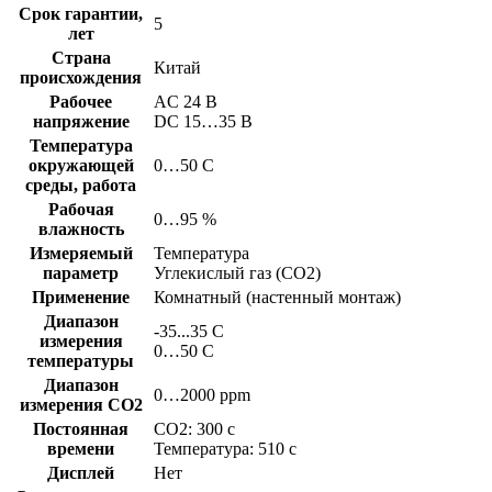
Срок гарантии,
5
лет
Страна
Китай
происхождения
Рабочее
AC 24 В
напряжение
DC 15…35 В
Температура
окружающей
0…50 C
среды, работа
Рабочая
0…95 %
влажность
Измеряемый
Температура
параметр
Углекислый газ (CO2)
Применение
Комнатный (настенный монтаж)
Диапазон
-35...35 C
измерения
0…50 C
температуры
Диапазон
0…2000 ppm
измерения CO2
Постоянная
CO2: 300 с
времени
Температура: 510 с
Дисплей
Нет