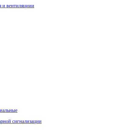
я и вентиляциии
циальные
арной сигнализации