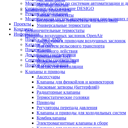
Монтажные работы по системам автоматизации и 
Датчики прочие
Сервисное обслуживание DESIGO
Комнатные термостаты
Ремонт оборудования
Умные термостаты
Модернизация систем автоматизации предыдущих поколе
Беспроводные термостаты для коттеджей
Проекты
Универсальные термостаты
Контакты
Ограничительные термостаты
Информация
Приводы воздушных заслонок OpenAir
Прайс - лист 2020г.
Аксессуары к приводам воздушных заслонок
Каталог 2020г.
Для систем рельсового транспорта
Презентации
Линейного действия
Декларации соответствия
Компактные VAV
Сертификаты соответствия
Пожарные приводы
Подбор оборудования
Для систем вентиляции
Клапаны и приводы
Аксессуары
Клапаны для фенкойлов и конвекторов
Дисковые затворы (баттерфляй)
Радиаторные клапаны
Термостатические головки
Приводы
Регуляторы перепада давления
Клапаны и приводы для холодильных систем
Комбиклапаны
Электромагнитные клапаны в сборе