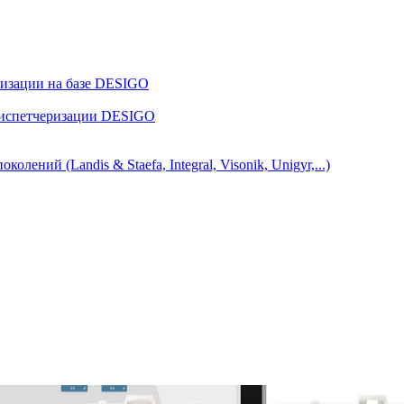
ризации на базе DESIGO
диспетчеризации DESIGO
ний (Landis & Staefa, Integral, Visonik, Unigyr,...)