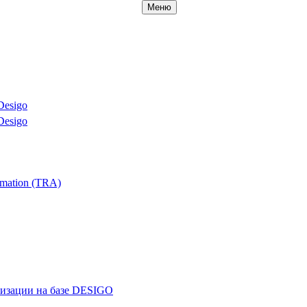
Меню
Desigo
Desigo
mation (TRA)
ризации на базе DESIGO