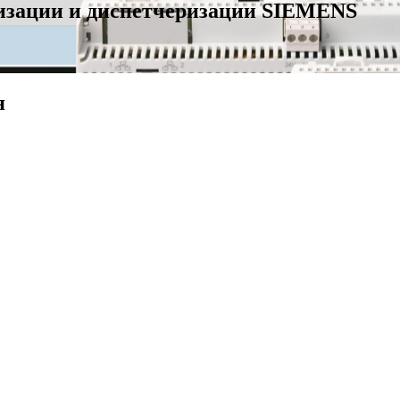
тизации и диспетчеризации SIEMENS
я