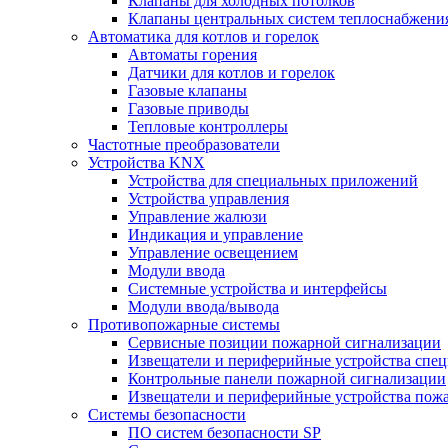
Клапаны для холодных потолков
Клапаны центральных систем теплоснабжени
Автоматика для котлов и горелок
Автоматы горения
Датчики для котлов и горелок
Газовые клапаны
Газовые приводы
Тепловые контроллеры
Частотные преобразователи
Устройства KNX
Устройства для специальных приложений
Устройства управления
Управление жалюзи
Индикация и управление
Управление освещением
Модули ввода
Системные устройства и интерфейсы
Модули ввода/вывода
Противопожарные системы
Сервисные позиции пожарной сигнализации
Извещатели и периферийные устройства спе
Контрольные панели пожарной сигнализации
Извещатели и периферийные устройства пож
Системы безопасности
ПО систем безопасности SP