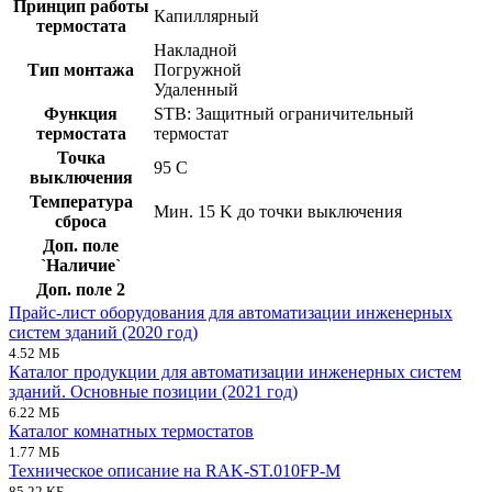
Принцип работы
Капиллярный
термостата
Накладной
Тип монтажа
Погружной
Удаленный
Функция
STB: Защитный ограничительный
термостата
термостат
Точка
95 C
выключения
Температура
Мин. 15 K до точки выключения
сброса
Доп. поле
`Наличие`
Доп. поле 2
Прайс-лист оборудования для автоматизации инженерных
систем зданий (2020 год)
4.52 МБ
Каталог продукции для автоматизации инженерных систем
зданий. Основные позиции (2021 год)
6.22 МБ
Каталог комнатных термостатов
1.77 МБ
Техническое описание на RAK-ST.010FP-M
85.22 КБ