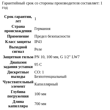
Гарантийный срок со стороны производителя составляет: 1
год
Срок гарантии,
1
лет
Страна
Германия
происхождения
Применение
Предел безопасности
Класс защиты
IP43
Выходной
Реле
сигнал
Защитная гильза
PN 10, 100 мм, G 1/2" LW7
Диапазон
95 C
задания уставки
Дискретные
CO: 1
выходы
Безпотенциальный
Чувствительный
Капиллярный
элемент
Глубина
100 мм
погружения
Длина
700 мм
капилляра