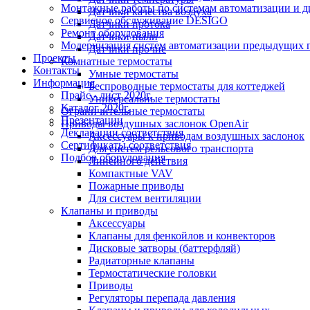
Монтажные работы по системам автоматизации и 
Датчики качества воздуха
Сервисное обслуживание DESIGO
Датчики протока
Ремонт оборудования
Датчики пыли
Модернизация систем автоматизации предыдущих поколе
Датчики прочие
Проекты
Комнатные термостаты
Контакты
Умные термостаты
Информация
Беспроводные термостаты для коттеджей
Прайс - лист 2020г.
Универсальные термостаты
Каталог 2020г.
Ограничительные термостаты
Презентации
Приводы воздушных заслонок OpenAir
Декларации соответствия
Аксессуары к приводам воздушных заслонок
Сертификаты соответствия
Для систем рельсового транспорта
Подбор оборудования
Линейного действия
Компактные VAV
Пожарные приводы
Для систем вентиляции
Клапаны и приводы
Аксессуары
Клапаны для фенкойлов и конвекторов
Дисковые затворы (баттерфляй)
Радиаторные клапаны
Термостатические головки
Приводы
Регуляторы перепада давления