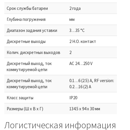
Срок службы батареи
2 года
Глубина погружения
мм
Диапазон задания уставки
3…35 °C
Дискретные выходы
2 Н.О. контакт
Колич. дискретных выходов
2
Дискретный выход, ток
AC 24…250 V
коммутируемой цепи
Дискретный выход, ток
0.1…6 (2.5) A, RF version:
коммутируемой цепи
0.2…16 (2) A
Класс защиты
IP20
Размеры (Ш х В х Г)
134.5 x 94 x 30 мм
Логистическая информация