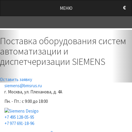
/style.css?t=1786006083.4357" rel="stylesheet">
€
МЕНЮ
0
Previous
Nex
Поставка оборудования систем
автоматизации и
диспетчеризации SIEMENS
Оставить заявку
siemens@bmsrus.ru
г. Москва, ул. Плеханова, д. 4А
Пн. - Пт.: c 9:00 до 18:00
+7 495 128-05-95
+7 977 691-18-96