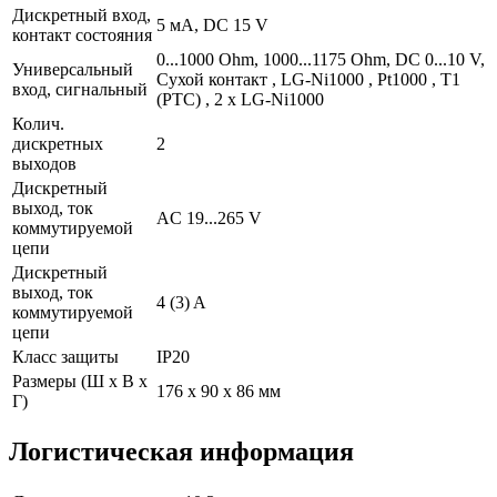
Дискретный вход,
5 мA, DC 15 V
контакт состояния
0...1000 Ohm, 1000...1175 Ohm, DC 0...10 V,
Универсальный
Сухой контакт , LG-Ni1000 , Pt1000 , T1
вход, сигнальный
(PTC) , 2 x LG-Ni1000
Колич.
дискретных
2
выходов
Дискретный
выход, ток
AC 19...265 V
коммутируемой
цепи
Дискретный
выход, ток
4 (3) A
коммутируемой
цепи
Класс защиты
IP20
Размеры (Ш х В х
176 x 90 x 86 мм
Г)
Логистическая информация