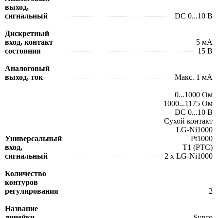
выход,
сигнальный
DC 0...10 В
Дискретный
вход, контакт
5 мA
состояния
15 В
Аналоговый
выход, ток
Макс. 1 мA
0...1000 Ом
1000...1175 Ом
DC 0...10 В
Сухой контакт
LG-Ni1000
Универсальный
Pt1000
вход,
T1 (PTC)
сигнальный
2 x LG-Ni1000
Количество
контуров
регулирования
2
Название
линейки
Synco