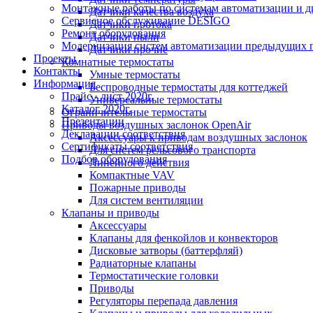
Монтажные работы по системам автоматизации и 
Датчики качества воздуха
Сервисное обслуживание DESIGO
Датчики протока
Ремонт оборудования
Датчики пыли
Модернизация систем автоматизации предыдущих поколе
Датчики прочие
Проекты
Комнатные термостаты
Контакты
Умные термостаты
Информация
Беспроводные термостаты для коттеджей
Прайс - лист 2020г.
Универсальные термостаты
Каталог 2020г.
Ограничительные термостаты
Презентации
Приводы воздушных заслонок OpenAir
Декларации соответствия
Аксессуары к приводам воздушных заслонок
Сертификаты соответствия
Для систем рельсового транспорта
Подбор оборудования
Линейного действия
Компактные VAV
Пожарные приводы
Для систем вентиляции
Клапаны и приводы
Аксессуары
Клапаны для фенкойлов и конвекторов
Дисковые затворы (баттерфляй)
Радиаторные клапаны
Термостатические головки
Приводы
Регуляторы перепада давления