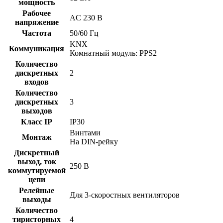
мощность
Рабочее
AC 230 В
напряжение
Частота
50/60 Гц
KNX
Коммуникация
Комнатный модуль: PPS2
Количество
дискретных
2
входов
Количество
дискретных
3
выходов
Класс IP
IP30
Винтами
Монтаж
На DIN-рейку
Дискретный
выход, ток
250 В
коммутируемой
цепи
Релейные
Для 3-скоростных вентиляторов
выходы
Количество
тиристорных
4