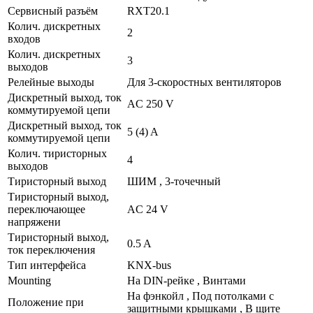
Сервисный разъём
RXT20.1
Колич. дискретных
2
входов
Колич. дискретных
3
выходов
Релейные выходы
Для 3-скоростных вентиляторов
Дискретный выход, ток
AC 250 V
коммутируемой цепи
Дискретный выход, ток
5 (4) A
коммутируемой цепи
Колич. тиристорных
4
выходов
Тиристорный выход
ШИМ , 3-точечный
Тиристорный выход,
переключающее
AC 24 V
напряжени
Тиристорный выход,
0.5 A
ток переключения
Тип интерфейса
KNX-bus
Mounting
На DIN-рейке , Винтами
На фэнкойл , Под потолками с
Положение при
защитными крышками , В щите