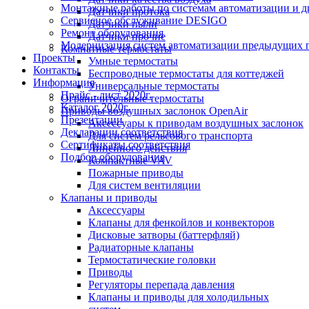
Монтажные работы по системам автоматизации и 
Датчики протока
Сервисное обслуживание DESIGO
Датчики пыли
Ремонт оборудования
Датчики прочие
Модернизация систем автоматизации предыдущих поколе
Комнатные термостаты
Проекты
Умные термостаты
Контакты
Беспроводные термостаты для коттеджей
Информация
Универсальные термостаты
Прайс - лист 2020г.
Ограничительные термостаты
Каталог 2020г.
Приводы воздушных заслонок OpenAir
Презентации
Аксессуары к приводам воздушных заслонок
Декларации соответствия
Для систем рельсового транспорта
Сертификаты соответствия
Линейного действия
Подбор оборудования
Компактные VAV
Пожарные приводы
Для систем вентиляции
Клапаны и приводы
Аксессуары
Клапаны для фенкойлов и конвекторов
Дисковые затворы (баттерфляй)
Радиаторные клапаны
Термостатические головки
Приводы
Регуляторы перепада давления
Клапаны и приводы для холодильных