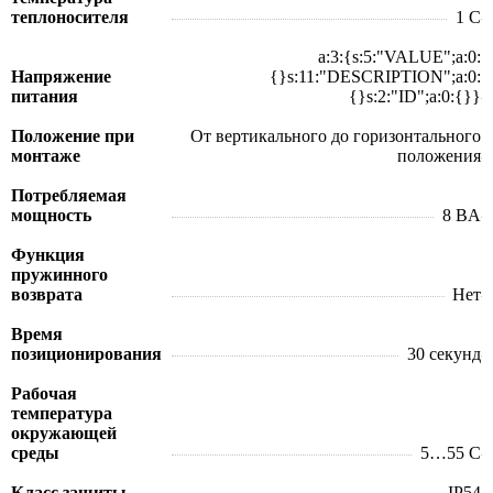
теплоносителя
1 C
a:3:{s:5:"VALUE";a:0:
Напряжение
{}s:11:"DESCRIPTION";a:0:
питания
{}s:2:"ID";a:0:{}}
Положение при
От вертикального до горизонтального
монтаже
положения
Потребляемая
мощность
8 BA
Функция
пружинного
возврата
Нет
Время
позиционирования
30 секунд
Рабочая
температура
окружающей
среды
5…55 C
Класс защиты
IP54