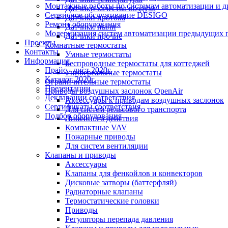
Монтажные работы по системам автоматизации и 
Датчики качества воздуха
Сервисное обслуживание DESIGO
Датчики протока
Ремонт оборудования
Датчики пыли
Модернизация систем автоматизации предыдущих поколе
Датчики прочие
Проекты
Комнатные термостаты
Контакты
Умные термостаты
Информация
Беспроводные термостаты для коттеджей
Прайс - лист 2020г.
Универсальные термостаты
Каталог 2020г.
Ограничительные термостаты
Презентации
Приводы воздушных заслонок OpenAir
Декларации соответствия
Аксессуары к приводам воздушных заслонок
Сертификаты соответствия
Для систем рельсового транспорта
Подбор оборудования
Линейного действия
Компактные VAV
Пожарные приводы
Для систем вентиляции
Клапаны и приводы
Аксессуары
Клапаны для фенкойлов и конвекторов
Дисковые затворы (баттерфляй)
Радиаторные клапаны
Термостатические головки
Приводы
Регуляторы перепада давления