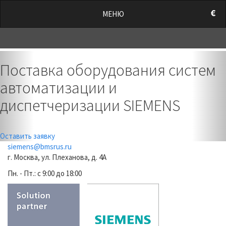
/style.css?t=1786093344.4736" rel="stylesheet">
€
МЕНЮ
0
Previous
Nex
Поставка оборудования систем
автоматизации и
диспетчеризации SIEMENS
Оставить заявку
siemens@bmsrus.ru
г. Москва, ул. Плеханова, д. 4А
Пн. - Пт.: c 9:00 до 18:00