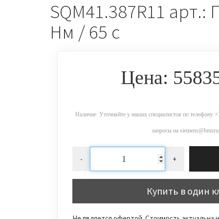
SQM41.387R11 арт.: 
Нм / 65 с
Цена: 5583
Наличие: Уточняйте у наших специалистов по телефону +7
запросы на siemens@bmsrus
-
+
Купить в один к
Не является офертой. Стоимость актуальна н