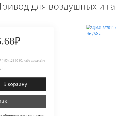
Привод для воздушных и га
5.68₽
 (495) 128-05-95, либо высылайте
.ru
В корзину
лик
а оборудование под заказ.