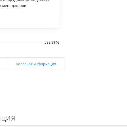
их менеджеров.
588.984€
и
Полезная информация
ация