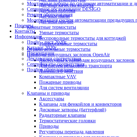
Монтажные работы по системам автоматизации и 
Датчики качества воздуха
Сервисное обслуживание DESIGO
Датчики протока
Ремонт оборудования
Датчики пыли
Модернизация систем автоматизации предыдущих поколе
Датчики прочие
Проекты
Комнатные термостаты
Контакты
Умные термостаты
Информация
Беспроводные термостаты для коттеджей
Прайс - лист 2020г.
Универсальные термостаты
Каталог 2020г.
Ограничительные термостаты
Презентации
Приводы воздушных заслонок OpenAir
Декларации соответствия
Аксессуары к приводам воздушных заслонок
Сертификаты соответствия
Для систем рельсового транспорта
Подбор оборудования
Линейного действия
Компактные VAV
Пожарные приводы
Для систем вентиляции
Клапаны и приводы
Аксессуары
Клапаны для фенкойлов и конвекторов
Дисковые затворы (баттерфляй)
Радиаторные клапаны
Термостатические головки
Приводы
Регуляторы перепада давления