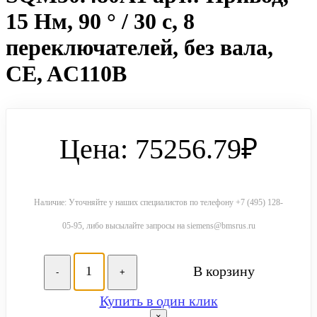
15 Нм, 90 ° / 30 с, 8
переключателей, без вала,
CE, AC110В
Цена: 75256.79₽
Наличие: Уточняйте у наших специалистов по телефону +7 (495) 128-
05-95, либо высылайте запросы на siemens@bmsrus.ru
В корзину
-
+
Купить в один клик
×