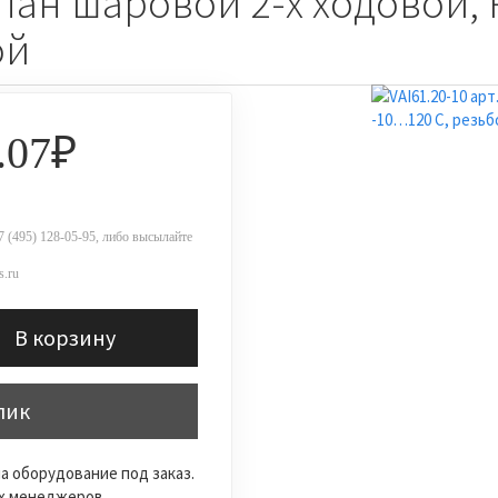
апан шаровой 2-х ходовой, 
ой
.07₽
 (495) 128-05-95, либо высылайте
.ru
В корзину
лик
а оборудование под заказ.
их менеджеров.