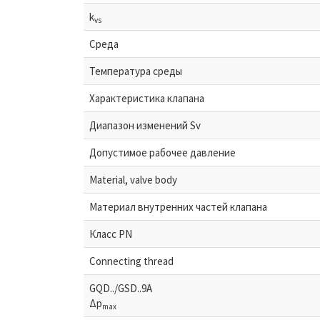
k
vs
Среда
Температура среды
Характеристика клапана
Диапазон изменений Sv
Допустимое рабочее давление
Material, valve body
Материал внутренних частeй клапана
Класс PN
Connecting thread
GQD../GSD..9A
Δp
max