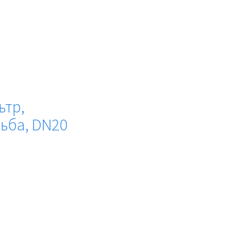
ьтр,
ьба, DN20