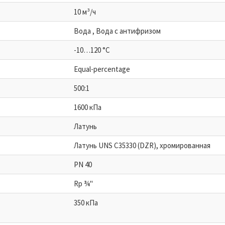
10 м³/ч
Bодa , Bодa с антифризом
-10…120 °C
Equal-percentage
500:1
1600 кПа
Латунь
Латунь UNS C35330 (DZR), хромированная
PN 40
Rp ¾"
350 кПа