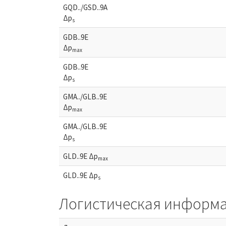
GQD../GSD..9A
Δp
s
GDB..9E
Δp
max
GDB..9E
Δp
s
GMA../GLB..9E
Δp
max
GMA../GLB..9E
Δp
s
GLD..9E Δp
max
GLD..9E Δp
s
Логистическая информ