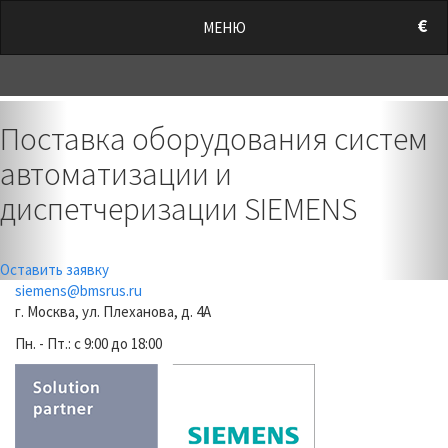
/style.css?t=1786153302.476" rel="stylesheet">
€
МЕНЮ
0
Previous
Nex
Поставка оборудования систем
автоматизации и
диспетчеризации SIEMENS
Оставить заявку
siemens@bmsrus.ru
г. Москва, ул. Плеханова, д. 4А
Пн. - Пт.: c 9:00 до 18:00