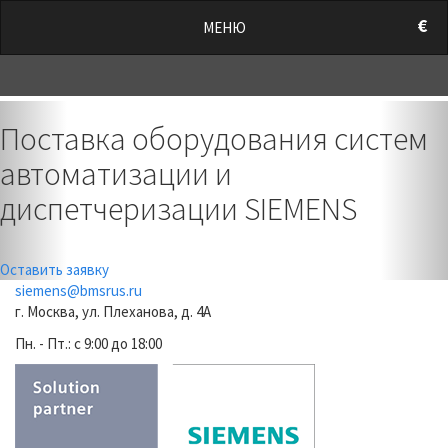
/style.css?t=1786047326.5506" rel="stylesheet">
€
МЕНЮ
0
Previous
Nex
Поставка оборудования систем
автоматизации и
диспетчеризации SIEMENS
Оставить заявку
siemens@bmsrus.ru
г. Москва, ул. Плеханова, д. 4А
Пн. - Пт.: c 9:00 до 18:00