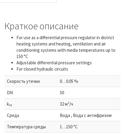
Краткое описание
For use as a differential pressure regulator in district
heating systems and heating, ventilation and air
conditioning systems with media temperatures up to
150 °C
Adjustable differential pressure settings
For closed hydraulic circuits
Скорость утечки
0…0.05 %
DN
50
k
32 м³/ч
vs
Среда
Bодa , Bодa с антифризом
Температура среды
1…150 °C