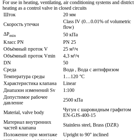
For use in heating, ventilating, air conditioning systems and district
heating as a control valve in closed circuits
Шток
20 мм
Class IV (0…0.01% of volumetric
Скорость утечки
flow)
ΔP
50 кПа
min
Класс PN
PN 25
Объёмный проток V
25 м³/ч
Объёмный проток Vmin
4,3 м³/ч
DN
50
Среда
Bодa , Bодa с антифризом
Температура среды
1…120 °C
Характеристика клапана
Linear
Диапазон изменений Sv
1:100
Допустимое рабочее
2500 кПа
давление
Чугун с шаровидным графитом
Material, valve body
EN-GJS-400-15
Материал внутренних
Stainless steel, Brass (DZR)
частeй клапана
Положение при монтаже
Upright to 90° inclined