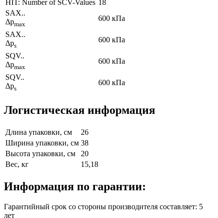
HIT: Number of SCV-Values
18
SAX..
600 кПа
Δp
max
SAX..
600 кПа
Δp
s
SQV..
600 кПа
Δp
max
SQV..
600 кПа
Δp
s
Логистическая информация
Длина упаковки, см
26
Ширина упаковки, см
38
Высота упаковки, см
20
Вес, кг
15,18
Информация по гарантии:
Гарантийный срок со стороны производителя составляет: 5
лет