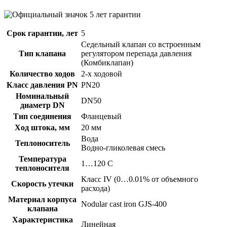
Срок гарантии, лет
5
Седельный клапан со встроенным
Тип клапана
регулятором перепада давления
(Комбиклапан)
Количество ходов
2-х ходовой
Класс давления PN
PN20
Номинальный
DN50
диаметр DN
Тип соединения
Фланцевый
Ход штока, мм
20 мм
Вода
Теплоноситель
Водно-гликолевая смесь
Температура
1…120 C
теплоносителя
Класс IV (0…0.01% от объемного
Скорость утечки
расхода)
Материал корпуса
Nodular cast iron GJS-400
клапана
Характеристика
Линейная