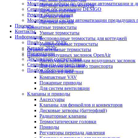
Монтажные работы по системам автоматизации и 
Датчики качества воздуха
Сервисное обслуживание DESIGO
Датчики протока
Ремонт оборудования
Датчики пыли
Модернизация систем автоматизации предыдущих поколе
Датчики прочие
Проекты
Комнатные термостаты
Контакты
Умные термостаты
Информация
Беспроводные термостаты для коттеджей
Прайс - лист 2020г.
Универсальные термостаты
Каталог 2020г.
Ограничительные термостаты
Презентации
Приводы воздушных заслонок OpenAir
Декларации соответствия
Аксессуары к приводам воздушных заслонок
Сертификаты соответствия
Для систем рельсового транспорта
Подбор оборудования
Линейного действия
Компактные VAV
Пожарные приводы
Для систем вентиляции
Клапаны и приводы
Аксессуары
Клапаны для фенкойлов и конвекторов
Дисковые затворы (баттерфляй)
Радиаторные клапаны
Термостатические головки
Приводы
Регуляторы перепада давления