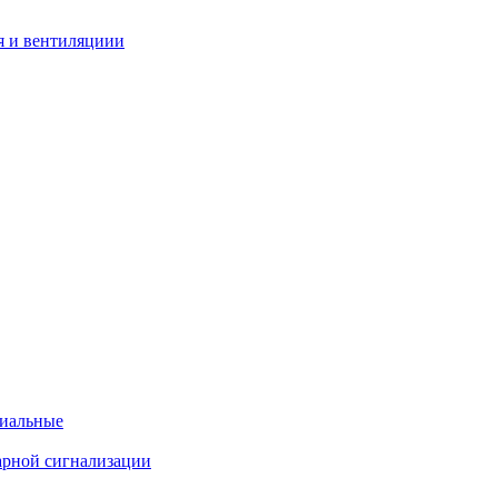
я и вентиляциии
циальные
арной сигнализации