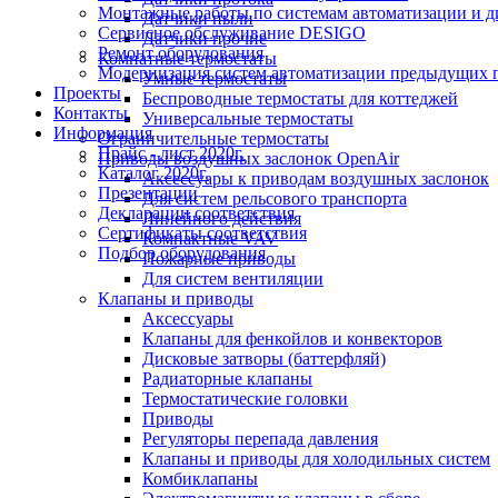
Монтажные работы по системам автоматизации и 
Датчики пыли
Сервисное обслуживание DESIGO
Датчики прочие
Ремонт оборудования
Комнатные термостаты
Модернизация систем автоматизации предыдущих поколе
Умные термостаты
Проекты
Беспроводные термостаты для коттеджей
Контакты
Универсальные термостаты
Информация
Ограничительные термостаты
Прайс - лист 2020г.
Приводы воздушных заслонок OpenAir
Каталог 2020г.
Аксессуары к приводам воздушных заслонок
Презентации
Для систем рельсового транспорта
Декларации соответствия
Линейного действия
Сертификаты соответствия
Компактные VAV
Подбор оборудования
Пожарные приводы
Для систем вентиляции
Клапаны и приводы
Аксессуары
Клапаны для фенкойлов и конвекторов
Дисковые затворы (баттерфляй)
Радиаторные клапаны
Термостатические головки
Приводы
Регуляторы перепада давления
Клапаны и приводы для холодильных систем
Комбиклапаны