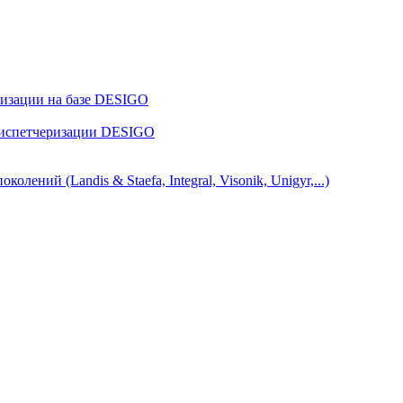
ризации на базе DESIGO
диспетчеризации DESIGO
ний (Landis & Staefa, Integral, Visonik, Unigyr,...)