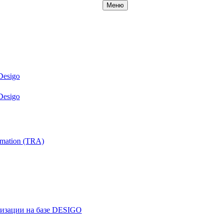
Меню
Desigo
Desigo
mation (TRA)
ризации на базе DESIGO