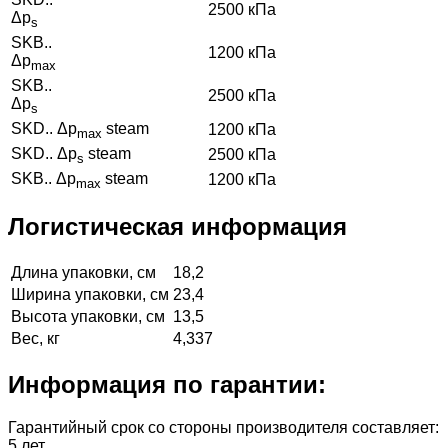
2500 кПа
Δp
s
SKB..
1200 кПа
Δp
max
SKB..
2500 кПа
Δp
s
SKD.. Δp
steam
1200 кПа
max
SKD.. Δp
steam
2500 кПа
s
SKB.. Δp
steam
1200 кПа
max
Логистическая информация
Длина упаковки, см
18,2
Ширина упаковки, см
23,4
Высота упаковки, см
13,5
Вес, кг
4,337
Информация по гарантии:
Гарантийный срок со стороны производителя составляет:
5 лет