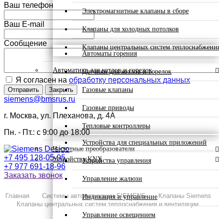
Ваш телефон
Электромагнитные клапаны в сборе
Ваш E-mail
Клапаны для холодных потолков
Сообщение
Клапаны центральных систем теплоснабжени
Автоматы горения
Автоматика для котлов и горелок
Датчики для котлов и горелок
Я согласен на
обработку персональных данных
Газовые клапаны
Отправить
Закрыть
siemens@bmsrus.ru
Газовые приводы
г. Москва, ул. Плеханова, д. 4А
Тепловые контроллеры
Пн. - Пт.: c 9:00 до 18:00
Устройства для специальных приложений
Частотные преобразователи
+7 495 128-05-95
Устройства KNX
Устройства управления
+7 977 691-18-96
Заказать звонок
Управление жалюзи
Главная
Системы автоматизации SIEMENS
Клапаны Siemens
Индикация и управление
Клапаны центральных систем теплоснабжения и вентиляции
Управление освещением