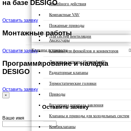
на базе DESIGO
Линейного действия
Компактные VAV
Оставить заявку
Пожарные приводы
Монтажные работы
Для систем вентиляции
Аксессуары
Клапаны и приводы
Оставить заявку
Клапаны для фенкойлов и конвекторов
Программирование и наладка
Дисковые затворы (баттерфляй)
DESIGO
Радиаторные клапаны
Термостатические головки
Оставить заявку
Приводы
×
Регуляторы перепада давления
Оставить заявку
Клапаны и приводы для холодильных систем
Ваше имя
Комбиклапаны