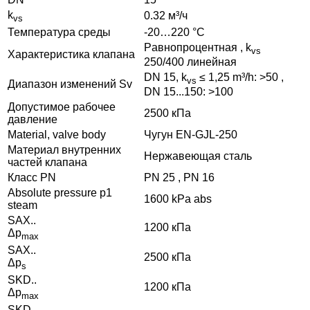
k
0.32 м³/ч
vs
Температура среды
-20…220 °C
Pавнопроцентная , k
vs
Характеристика клапана
250/400 линейная
DN 15, k
≤ 1,25 m³/h: >50 ,
vs
Диапазон изменений Sv
DN 15...150: >100
Допустимое рабочее
2500 кПа
давление
Material, valve body
Чугун EN-GJL-250
Материал внутренних
Нержавеющая сталь
частeй клапана
Класс PN
PN 25 , PN 16
Absolute pressure p1
1600 kPa abs
steam
SAX..
1200 кПа
Δp
max
SAX..
2500 кПа
Δp
s
SKD..
1200 кПа
Δp
max
SKD..