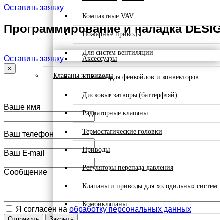
Оставить заявку
Компактные VAV
Программирование и наладка DESI
Пожарные приводы
Для систем вентиляции
Оставить заявку
Аксессуары
×
Клапаны и приводы
Клапаны для фенкойлов и конвекторов
Дисковые затворы (баттерфляй)
Ваше имя
Радиаторные клапаны
Термостатические головки
Ваш телефон
Приводы
Ваш E-mail
Регуляторы перепада давления
Сообщение
Клапаны и приводы для холодильных систем
Комбиклапаны
Я согласен на
обработку персональных данных
Отправить
Закрыть