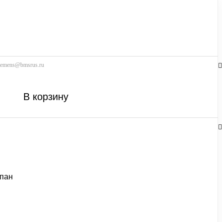
siemens@bmsrus.ru
В корзину
апан