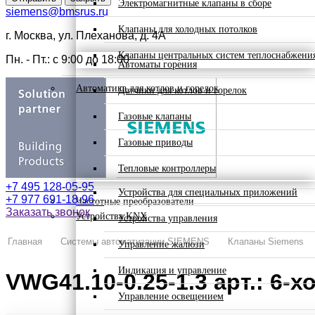
Электромагнитные клапаны в сборе
siemens@bmsrus.ru
Клапаны для холодных потолков
г. Москва, ул. Плеханова, д. 4А
Клапаны центральных систем теплоснабжени
Пн. - Пт.: c 9:00 до 18:00
Автоматы горения
Автоматика для котлов и горелок
Датчики для котлов и горелок
Газовые клапаны
Газовые приводы
Тепловые контроллеры
+7 495 128-05-95
Устройства для специальных приложений
+7 977 691-18-96
Частотные преобразователи
Заказать звонок
Устройства KNX
Устройства управления
Главная
Системы автоматизации SIEMENS
Клапаны Siemens
Управление жалюзи
Индикация и управление
VWG41.10-0.25-1.3 арт.: 6
Управление освещением