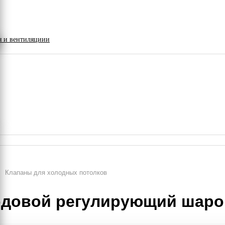
я и вентиляциии
Клапаны для холодных потолков
-ходовой регулирующий шар