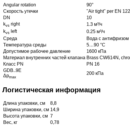
Angular rotation
90°
Скорость утечки
"Air tight" per EN 12
DN
10
k
right
1.3 м³/ч
vs
k
left
0.25 м³/ч
vs
Среда
Bодa с антифризом 
Температура среды
5…90 °C
Допустимое рабочее давление
1600 кПа
Материал внутренних частeй клапана
Brass CW614N, chro
Класс PN
PN 16
GDB..9E
200 кПа
Δp
max
Логистическая информация
Длина упаковки, см
8,8
Ширина упаковки, см
14,9
Высота упаковки, см
7
Вес, кг
0,78