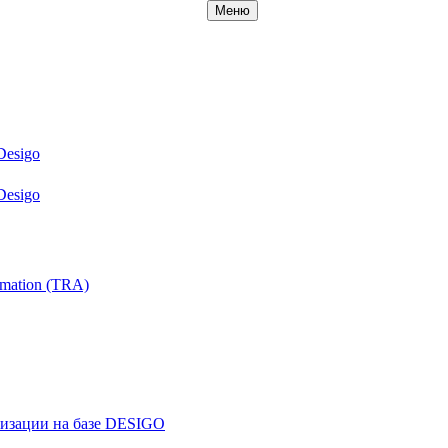
Меню
Desigo
Desigo
mation (TRA)
ризации на базе DESIGO