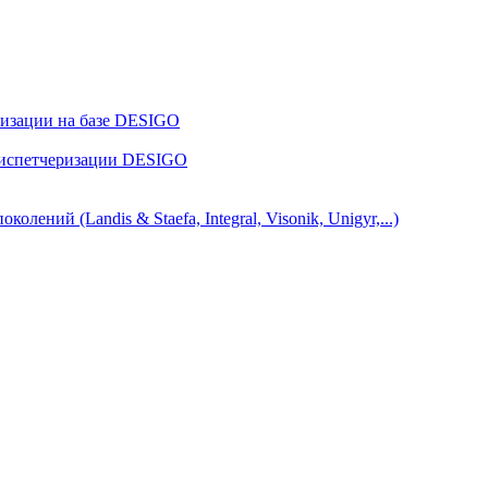
ризации на базе DESIGO
диспетчеризации DESIGO
ний (Landis & Staefa, Integral, Visonik, Unigyr,...)