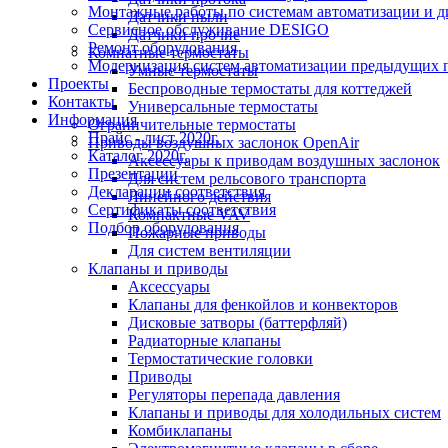
Монтажные работы по системам автоматизации и 
Датчики пыли
Сервисное обслуживание DESIGO
Датчики прочие
Ремонт оборудования
Комнатные термостаты
Модернизация систем автоматизации предыдущих поколе
Умные термостаты
Проекты
Беспроводные термостаты для коттеджей
Контакты
Универсальные термостаты
Информация
Ограничительные термостаты
Прайс - лист 2020г.
Приводы воздушных заслонок OpenAir
Каталог 2020г.
Аксессуары к приводам воздушных заслонок
Презентации
Для систем рельсового транспорта
Декларации соответствия
Линейного действия
Сертификаты соответствия
Компактные VAV
Подбор оборудования
Пожарные приводы
Для систем вентиляции
Клапаны и приводы
Аксессуары
Клапаны для фенкойлов и конвекторов
Дисковые затворы (баттерфляй)
Радиаторные клапаны
Термостатические головки
Приводы
Регуляторы перепада давления
Клапаны и приводы для холодильных систем
Комбиклапаны