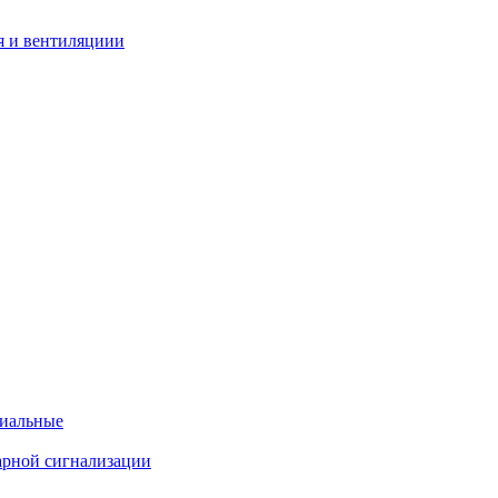
я и вентиляциии
циальные
арной сигнализации