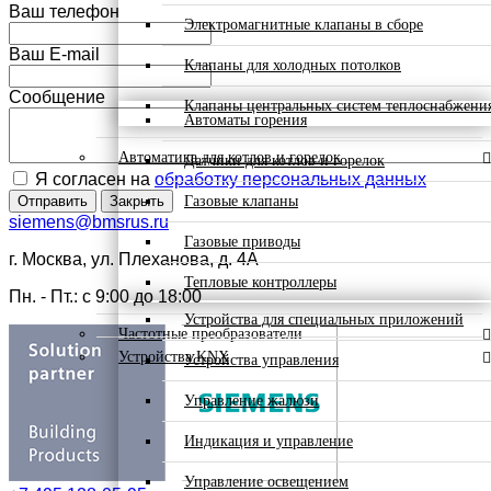
Ваш телефон
Электромагнитные клапаны в сборе
Ваш E-mail
Клапаны для холодных потолков
Сообщение
Клапаны центральных систем теплоснабжени
Автоматы горения
Автоматика для котлов и горелок
Датчики для котлов и горелок
Я согласен на
обработку персональных данных
Газовые клапаны
Отправить
Закрыть
siemens@bmsrus.ru
Газовые приводы
г. Москва, ул. Плеханова, д. 4А
Тепловые контроллеры
Пн. - Пт.: c 9:00 до 18:00
Устройства для специальных приложений
Частотные преобразователи
Устройства KNX
Устройства управления
Управление жалюзи
Индикация и управление
Управление освещением