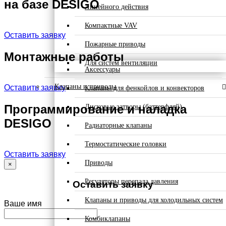
на базе DESIGO
Линейного действия
Компактные VAV
Оставить заявку
Пожарные приводы
Монтажные работы
Для систем вентиляции
Аксессуары
Клапаны и приводы
Оставить заявку
Клапаны для фенкойлов и конвекторов
Программирование и наладка
Дисковые затворы (баттерфляй)
DESIGO
Радиаторные клапаны
Термостатические головки
Оставить заявку
Приводы
×
Регуляторы перепада давления
Оставить заявку
Клапаны и приводы для холодильных систем
Ваше имя
Комбиклапаны