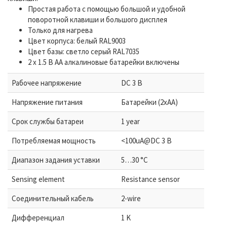
Простая работа с помощью большой и удобной
поворотной клавиши и большого дисплея
Только для нагрева
Цвет корпуса: белый RAL9003
Цвет базы: светло серый RAL7035
2 x 1.5 В AA алкалиновые батарейки включены
Рабочее напряжение
DC 3 В
Напряжение питания
Батарейки (2xAA)
Срок службы батареи
1 year
Потребляемая мощность
<100uA@DC 3 В
Диапазон задания уставки
5…30 °C
Sensing element
Resistance sensor
Соединительный кабель
2-wire
Дифференциал
1 K