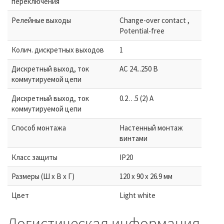
переключения
Релейные выходы
Change-over contact ,
Potential-free
Колич. дискретных выходов
1
Дискретный выход, ток
AC 24...250 В
коммутируемой цепи
Дискретный выход, ток
0.2…5 (2) A
коммутируемой цепи
Способ монтажа
Настенный монтаж
винтами
Класс защиты
IP20
Размеры (Ш х В х Г)
120 x 90 x 26.9 мм
Цвет
Light white
Логистическая информация