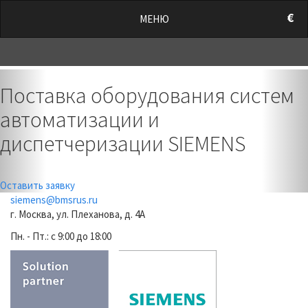
/style.css?t=1786143222.2799" rel="stylesheet">
€
МЕНЮ
0
Previous
Nex
Поставка оборудования систем
автоматизации и
диспетчеризации SIEMENS
Оставить заявку
siemens@bmsrus.ru
г. Москва, ул. Плеханова, д. 4А
Пн. - Пт.: c 9:00 до 18:00