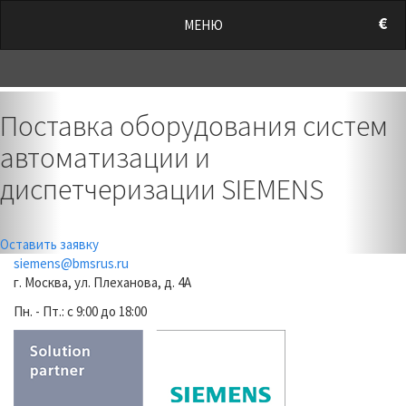
/style.css?t=1786217204.5174" rel="stylesheet">
€
МЕНЮ
0
Previous
Nex
Поставка оборудования систем
автоматизации и
диспетчеризации SIEMENS
Оставить заявку
siemens@bmsrus.ru
г. Москва, ул. Плеханова, д. 4А
Пн. - Пт.: c 9:00 до 18:00