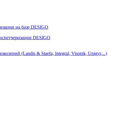
ризации на базе DESIGO
диспетчеризации DESIGO
ний (Landis & Staefa, Integral, Visonik, Unigyr,...)