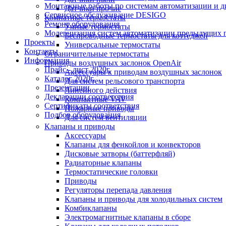
Монтажные работы по системам автоматизации и 
Датчики прочие
Сервисное обслуживание DESIGO
Комнатные термостаты
Ремонт оборудования
Умные термостаты
Модернизация систем автоматизации предыдущих поколе
Беспроводные термостаты для коттеджей
Проекты
Универсальные термостаты
Контакты
Ограничительные термостаты
Информация
Приводы воздушных заслонок OpenAir
Прайс - лист 2020г.
Аксессуары к приводам воздушных заслонок
Каталог 2020г.
Для систем рельсового транспорта
Презентации
Линейного действия
Декларации соответствия
Компактные VAV
Сертификаты соответствия
Пожарные приводы
Подбор оборудования
Для систем вентиляции
Клапаны и приводы
Аксессуары
Клапаны для фенкойлов и конвекторов
Дисковые затворы (баттерфляй)
Радиаторные клапаны
Термостатические головки
Приводы
Регуляторы перепада давления
Клапаны и приводы для холодильных систем
Комбиклапаны
Электромагнитные клапаны в сборе