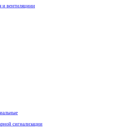
я и вентиляциии
циальные
арной сигнализации