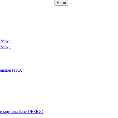
Меню
Desigo
Desigo
mation (TRA)
ризации на базе DESIGO