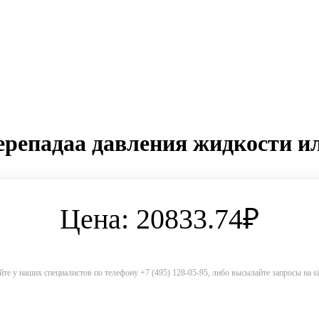
ерепадаа давления жидкости ил
Цена: 20833.74₽
те у наших специалистов по телефону +7 (495) 128-05-95, либо высылайте запросы на 