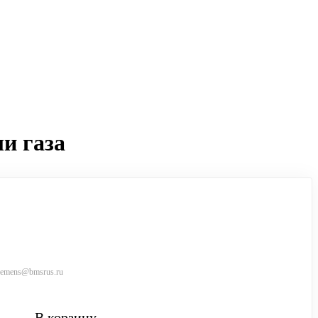
и газа
siemens@bmsrus.ru
В корзину