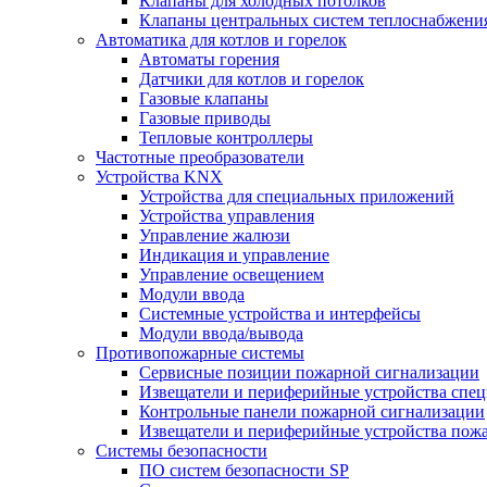
Клапаны для холодных потолков
Клапаны центральных систем теплоснабжени
Автоматика для котлов и горелок
Автоматы горения
Датчики для котлов и горелок
Газовые клапаны
Газовые приводы
Тепловые контроллеры
Частотные преобразователи
Устройства KNX
Устройства для специальных приложений
Устройства управления
Управление жалюзи
Индикация и управление
Управление освещением
Модули ввода
Системные устройства и интерфейсы
Модули ввода/вывода
Противопожарные системы
Сервисные позиции пожарной сигнализации
Извещатели и периферийные устройства спе
Контрольные панели пожарной сигнализации
Извещатели и периферийные устройства пож
Системы безопасности
ПО систем безопасности SP