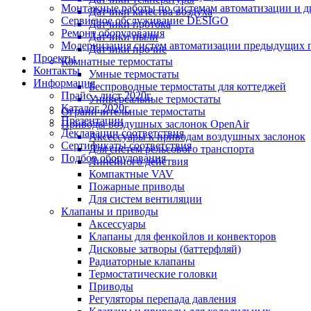
Монтажные работы по системам автоматизации и 
Датчики качества воздуха
Сервисное обслуживание DESIGO
Датчики протока
Ремонт оборудования
Датчики пыли
Модернизация систем автоматизации предыдущих поколе
Датчики прочие
Проекты
Комнатные термостаты
Контакты
Умные термостаты
Информация
Беспроводные термостаты для коттеджей
Прайс - лист 2020г.
Универсальные термостаты
Каталог 2020г.
Ограничительные термостаты
Презентации
Приводы воздушных заслонок OpenAir
Декларации соответствия
Аксессуары к приводам воздушных заслонок
Сертификаты соответствия
Для систем рельсового транспорта
Подбор оборудования
Линейного действия
Компактные VAV
Пожарные приводы
Для систем вентиляции
Клапаны и приводы
Аксессуары
Клапаны для фенкойлов и конвекторов
Дисковые затворы (баттерфляй)
Радиаторные клапаны
Термостатические головки
Приводы
Регуляторы перепада давления