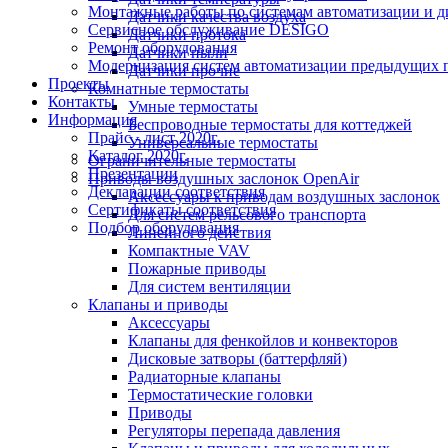
Монтажные работы по системам автоматизации и 
Датчики качества воздуха
Сервисное обслуживание DESIGO
Датчики протока
Ремонт оборудования
Датчики пыли
Модернизация систем автоматизации предыдущих поколе
Датчики прочие
Проекты
Комнатные термостаты
Контакты
Умные термостаты
Информация
Беспроводные термостаты для коттеджей
Прайс - лист 2020г.
Универсальные термостаты
Каталог 2020г.
Ограничительные термостаты
Презентации
Приводы воздушных заслонок OpenAir
Декларации соответствия
Аксессуары к приводам воздушных заслонок
Сертификаты соответствия
Для систем рельсового транспорта
Подбор оборудования
Линейного действия
Компактные VAV
Пожарные приводы
Для систем вентиляции
Клапаны и приводы
Аксессуары
Клапаны для фенкойлов и конвекторов
Дисковые затворы (баттерфляй)
Радиаторные клапаны
Термостатические головки
Приводы
Регуляторы перепада давления