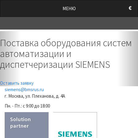
/style.css?t=1786222031.2011" rel="stylesheet">
€
МЕНЮ
0
Previous
Nex
Поставка оборудования систем
автоматизации и
диспетчеризации SIEMENS
Оставить заявку
siemens@bmsrus.ru
г. Москва, ул. Плеханова, д. 4А
Пн. - Пт.: c 9:00 до 18:00