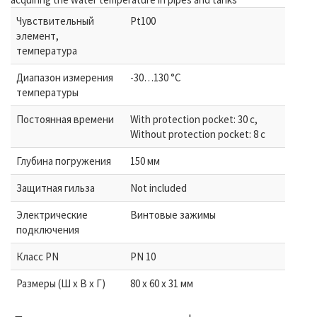
Чувствительный
Pt100
элемент,
температура
Диапазон измерения
-30…130 °C
температуры
Постоянная времени
With protection pocket: 30 с,
Without protection pocket: 8 с
Глубина погружения
150 мм
Защитная гильза
Not included
Электрические
Винтовые зажимы
подключения
Класс PN
PN 10
Размеры (Ш х В х Г)
80 x 60 x 31 мм