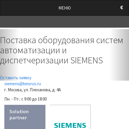
/style.css?t=1786289432.7584" rel="stylesheet">
€
МЕНЮ
0
Previous
Nex
Поставка оборудования систем
автоматизации и
диспетчеризации SIEMENS
Оставить заявку
siemens@bmsrus.ru
г. Москва, ул. Плеханова, д. 4А
Пн. - Пт.: c 9:00 до 18:00