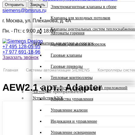
Отправить
Закрыть
Электромагнитные клапаны в сборе
siemens@bmsrus.ru
Клапаны для холодных потолков
г. Москва, ул. Плеханова, д. 4А
Клапаны центральных систем теплоснабжени
Пн. - Пт.: c 9:00 до 18:00
Автоматы горения
Автоматика для котлов и горелок
Датчики для котлов и горелок
+7 495 128-05-95
+7 977 691-18-96
Газовые клапаны
Заказать звонок
Газовые приводы
Главная
Системы автоматизации SIEMENS
Контроллеры систем
Тепловые контроллеры
AEW2.1 арт.: Adapter
Устройства для специальных приложений
Частотные преобразователи
Устройства KNX
Устройства управления
Управление жалюзи
Индикация и управление
Управление освещением