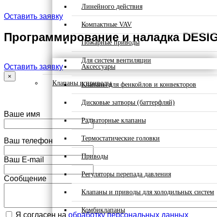
Линейного действия
Оставить заявку
Компактные VAV
Программирование и наладка DESI
Пожарные приводы
Для систем вентиляции
Оставить заявку
Аксессуары
×
Клапаны и приводы
Клапаны для фенкойлов и конвекторов
Дисковые затворы (баттерфляй)
Ваше имя
Радиаторные клапаны
Термостатические головки
Ваш телефон
Приводы
Ваш E-mail
Регуляторы перепада давления
Сообщение
Клапаны и приводы для холодильных систем
Комбиклапаны
Я согласен на
обработку персональных данных