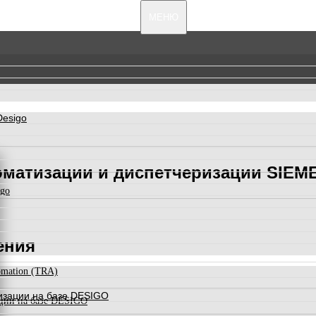
МЕНЮ
Desigo
оматизации и диспетчеризации SIEM
igo
ения
omation (TRA)
изации на базе DESIGO
ации на базе DESIGO