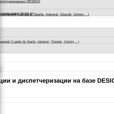
испетчеризации DESIGO
петчеризации DESIGO
ний (Landis & Staefa, Integral, Visonik, Unigyr,...)
й (Landis & Staefa, Integral, Visonik, Unigyr,...)
ции и диспетчеризации на базе DES