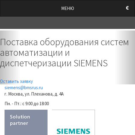
/style.css?t=1786054333.8467" rel="stylesheet">
€
МЕНЮ
0
Previous
Nex
Поставка оборудования систем
автоматизации и
диспетчеризации SIEMENS
Оставить заявку
siemens@bmsrus.ru
г. Москва, ул. Плеханова, д. 4А
Пн. - Пт.: c 9:00 до 18:00