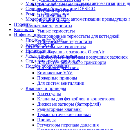
Монтажные работы по системам автоматизации и 
Датчики качества воздуха
Сервисное обслуживание DESIGO
Датчики протока
Ремонт оборудования
Датчики пыли
Модернизация систем автоматизации предыдущих поколе
Датчики прочие
Проекты
Комнатные термостаты
Контакты
Умные термостаты
Информация
Беспроводные термостаты для коттеджей
Прайс - лист 2020г.
Универсальные термостаты
Каталог 2020г.
Ограничительные термостаты
Презентации
Приводы воздушных заслонок OpenAir
Декларации соответствия
Аксессуары к приводам воздушных заслонок
Сертификаты соответствия
Для систем рельсового транспорта
Подбор оборудования
Линейного действия
Компактные VAV
Пожарные приводы
Для систем вентиляции
Клапаны и приводы
Аксессуары
Клапаны для фенкойлов и конвекторов
Дисковые затворы (баттерфляй)
Радиаторные клапаны
Термостатические головки
Приводы
Регуляторы перепада давления