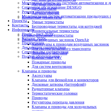
Монтажные работы по системам автоматизации и 
Датчики протока
Сервисное обслуживание DESIGO
Датчики пыли
Ремонт оборудования
Датчики прочие
Модернизация систем автоматизации предыдущих поколе
Комнатные термостаты
Проекты
Умные термостаты
Контакты
Беспроводные термостаты для коттеджей
Информация
Универсальные термостаты
Прайс - лист 2020г.
Ограничительные термостаты
Каталог 2020г.
Приводы воздушных заслонок OpenAir
Презентации
Аксессуары к приводам воздушных заслонок
Декларации соответствия
Для систем рельсового транспорта
Сертификаты соответствия
Линейного действия
Подбор оборудования
Компактные VAV
Пожарные приводы
Для систем вентиляции
Клапаны и приводы
Аксессуары
Клапаны для фенкойлов и конвекторов
Дисковые затворы (баттерфляй)
Радиаторные клапаны
Термостатические головки
Приводы
Регуляторы перепада давления
Клапаны и приводы для холодильных