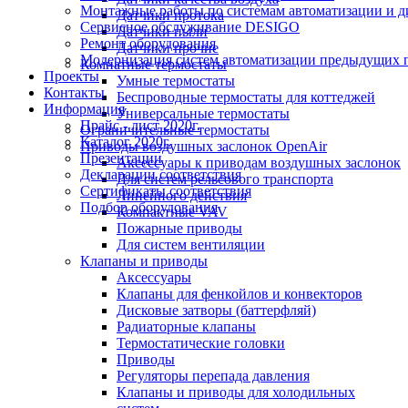
Монтажные работы по системам автоматизации и 
Датчики протока
Сервисное обслуживание DESIGO
Датчики пыли
Ремонт оборудования
Датчики прочие
Модернизация систем автоматизации предыдущих поколе
Комнатные термостаты
Проекты
Умные термостаты
Контакты
Беспроводные термостаты для коттеджей
Информация
Универсальные термостаты
Прайс - лист 2020г.
Ограничительные термостаты
Каталог 2020г.
Приводы воздушных заслонок OpenAir
Презентации
Аксессуары к приводам воздушных заслонок
Декларации соответствия
Для систем рельсового транспорта
Сертификаты соответствия
Линейного действия
Подбор оборудования
Компактные VAV
Пожарные приводы
Для систем вентиляции
Клапаны и приводы
Аксессуары
Клапаны для фенкойлов и конвекторов
Дисковые затворы (баттерфляй)
Радиаторные клапаны
Термостатические головки
Приводы
Регуляторы перепада давления
Клапаны и приводы для холодильных