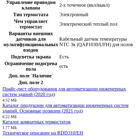
Управление приводом
2-х точечное (вкл/выкл)
клапана
Тип термостата
Электронный
Чем управляет
Электрический теплый пол
термостат
Варианты внешних
датчиков для
Кабельный датчик температуры
мультифункциональных
NTC 3к (QAP1030/UFH) для полов
входов
Подсветка экрана
Есть
Ограничение подогрева
есть
пола
Доп. поле `Наличие`
Доп. поле 2
Прайс-лист оборудования для автоматизации инженерных
систем зданий (2020 год)
4.52 МБ
Каталог продукции для автоматизации инженерных систем
зданий. Основные позиции (2021 год)
6.22 МБ
Каталог комнатных термостатов
1.77 МБ
Техническое описание на RDD310/EH